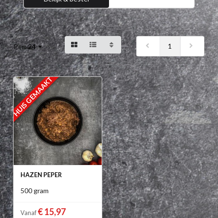
1
Per:
24
HUIS GEMAAKT
HAZEN PEPER
500 gram
€ 15,97
Vanaf