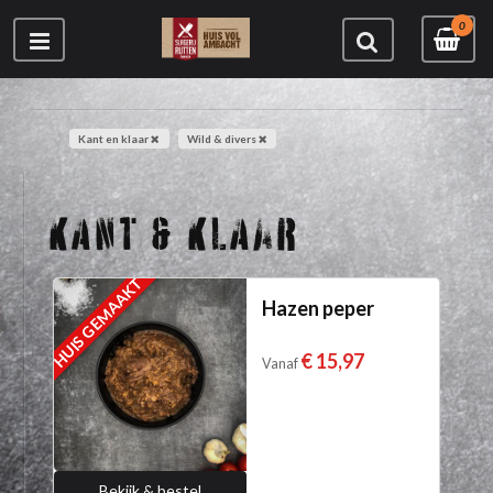
0
Kant en klaar
Wild & divers
KANT & KLAAR
HUIS GEMAAKT
Hazen peper
€ 15,97
Vanaf
Bekijk & bestel