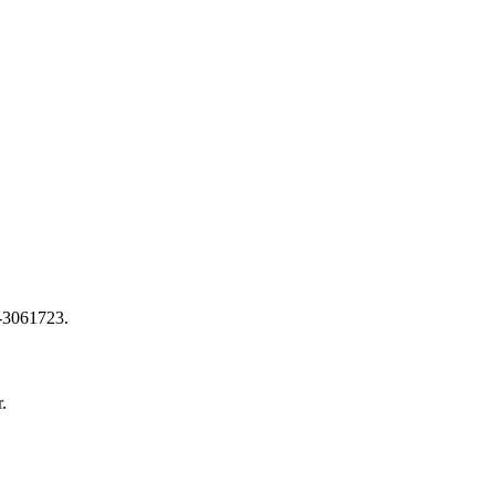
7-3061723.
.