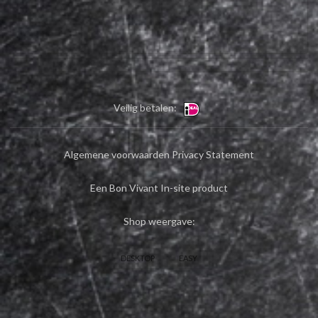
Veilig betalen:
Algemene voorwaarden
Privacy Statement
Een Bon Vivant In-site product
Shop weergave:
DESKTOP
EASY