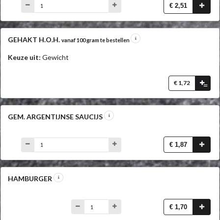
€ 2,51
GEHAKT H.O.H.
vanaf 100 gram te bestellen
Keuze uit:
Gewicht
€ 1,72
=
GEM. ARGENTIJNSE SAUCIJS
€ 1,87
HAMBURGER
€ 1,70