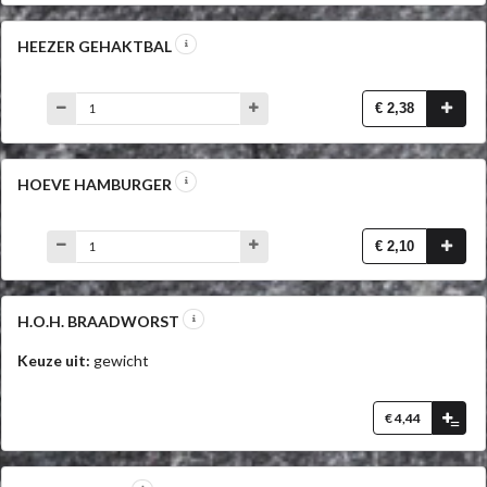
HEEZER GEHAKTBAL
€ 2,38
HOEVE HAMBURGER
€ 2,10
H.O.H. BRAADWORST
Keuze uit:
gewicht
€ 4,44
=