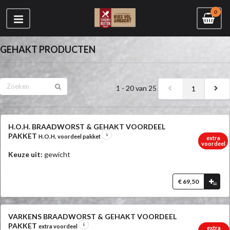
0
GEHAKT PRODUCTEN
1 - 20 van 25
1
H.O.H. BRAADWORST & GEHAKT VOORDEEL
PAKKET
H.O.H. voordeel pakket
extra
voordeel
Keuze uit:
gewicht
€ 69,50
=
VARKENS BRAADWORST & GEHAKT VOORDEEL
PAKKET
extra voordeel
extra