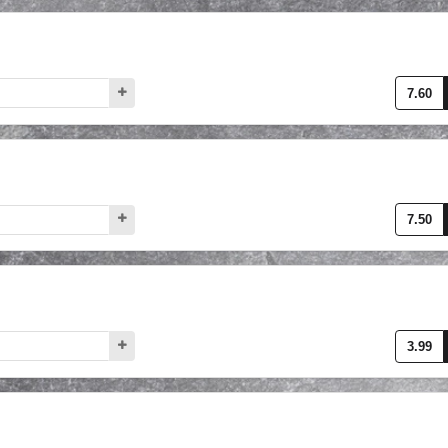
7.60
7.50
3.99