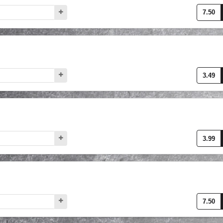
7.50
3.49
3.99
7.50