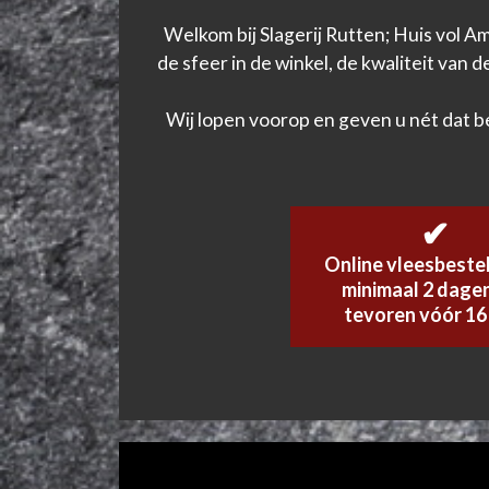
Welkom bij Slagerij Rutten; Huis vol A
de sfeer in de winkel, de kwaliteit van
Wij lopen voorop en geven u nét dat b
✔
Online vleesbeste
minimaal 2 dage
tevoren vóór 16