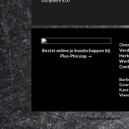
500 gram € 8,00
Over
Verd
Bestel online je boodschappen bij
Her
Plus-Phicoop →
Werk
Cont
Barb
Gou
Kant
Vlee
Huis vol Ambacht