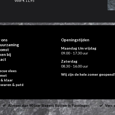
voor € 11,95
 ons
Openingstijden
uurzaming
Maandag t/m vrijdag
komst
09.00 - 17.30 uur
en bij
act
Zaterdag
08.30 - 16.00 uur
ecue vlees
Wij zijn de hele zomer geopend
rmet
 & klaar
swaren & paté
Al meer dan 90 jaar Slagerij Rutten in Panningen
Vers e