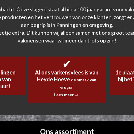
mbacht. Onze slagerij staat al bijna 100 jaar garant voor v
 de producten en het vertrouwen van onze klanten, zorgt er 
een begrip is in Panningen en omgeving.
eetje extra. Dit kunnen wij alleen samen met ons groot te
vakmensen waar wij meer dan trots op zijn!
✔
llingen
Al ons varkensvlees is van
1e plaa
n van
Heyde Hoeve
bij he
de smaak van
 uur!
vrüger
Lees meer →
Ons assortiment