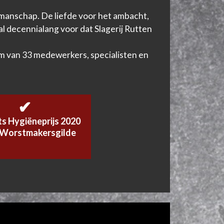
akmanschap. De liefde voor het ambacht,
al decennialang voor dat Slagerij Rutten
am van 33 medewerkers, specialisten en
✔
ts Hygiëneprijs 2020
t Worstmakersgilde