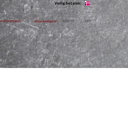
Veilig betalen:
MOBIEL
EASY
In-site product
Shop weergave: