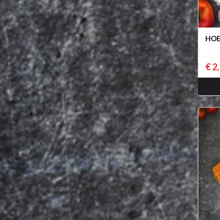
HO
€ 2