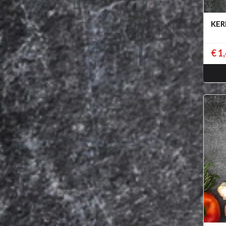
KER
€ 1