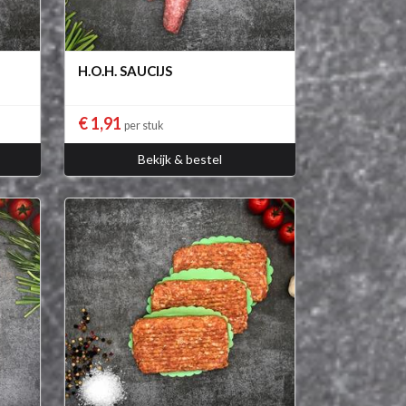
H.O.H. SAUCIJS
€ 1,91
per stuk
Bekijk & bestel