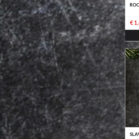
ROO
€ 1
SLA