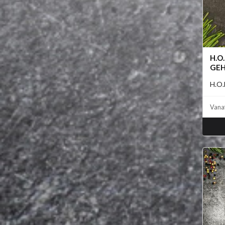
H.O
GEH
H.O.
Vana