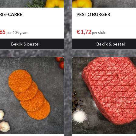
RIE-CARRE
PESTO BURGER
,65
€ 1,72
per 105 gram
per stuk
Bekijk & bestel
Bekijk & bestel