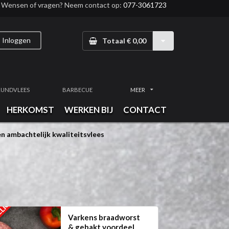
Wensen of vragen? Neem contact op:
077-3061723
Inloggen
Totaal € 0,00
RUNDVLEES
BARBECUE
MEER
HERKOMST
WERKEN BIJ
CONTACT
n ambachtelijk kwaliteitsvlees
ELIG
Varkens braadworst
& gehakt voordeel