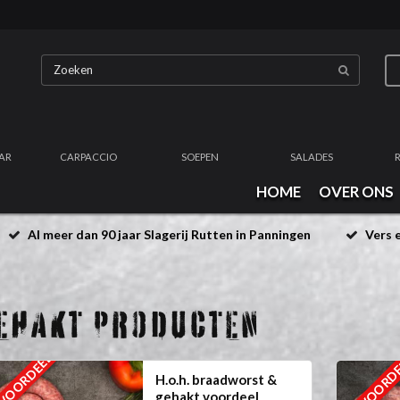
AR
CARPACCIO
SOEPEN
SALADES
HOME
OVER ONS
Al meer dan 90 jaar Slagerij Rutten in Panningen
Vers e
EHAKT PRODUCTEN
EXTRA VOORD
 VOORDEEL
H.o.h. braadworst &
gehakt voordeel