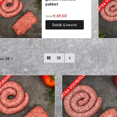
pakket
€ 69,50
Vanaf
Bekijk & bestel
er:
24
EXTRA VOORDELIG
OORDEEL