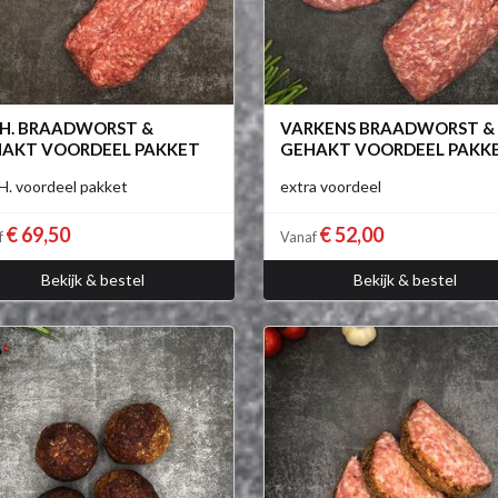
.H. BRAADWORST &
VARKENS BRAADWORST &
AKT VOORDEEL PAKKET
GEHAKT VOORDEEL PAKK
H. voordeel pakket
extra voordeel
€ 69,50
€ 52,00
f
Vanaf
Bekijk & bestel
Bekijk & bestel