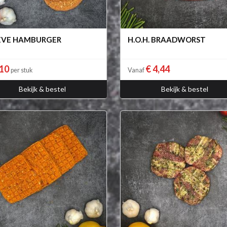
EVE HAMBURGER
H.O.H. BRAADWORST
,10
€ 4,44
per stuk
Vanaf
Bekijk & bestel
Bekijk & bestel