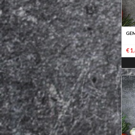
GEM
€ 1