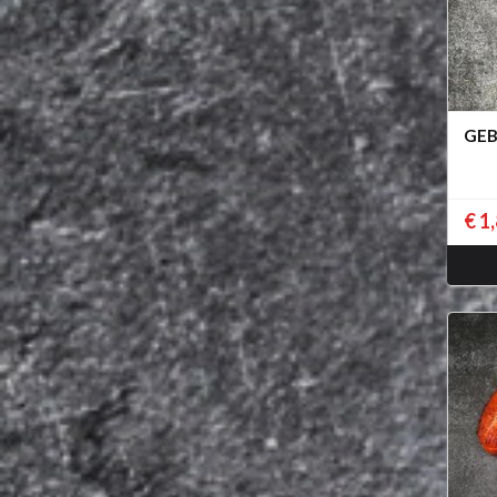
GEB
€ 1