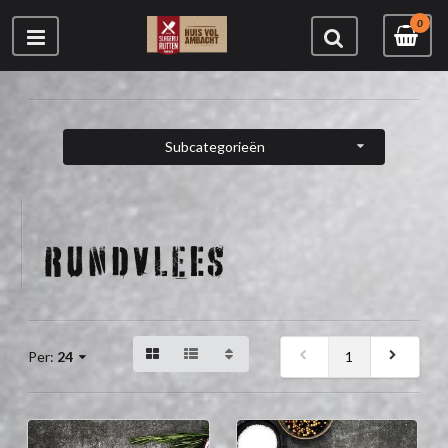
0
Subcategorieën
RUNDVLEES
1
Per:
24