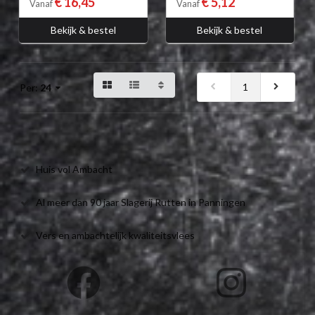
€ 16,45
€ 5,12
Vanaf
Vanaf
Bekijk & bestel
Bekijk & bestel
1
Per:
24
Huis vol Ambacht
Al meer dan 90 jaar Slagerij Rutten in Panningen
Vers en ambachtelijk kwaliteitsvlees