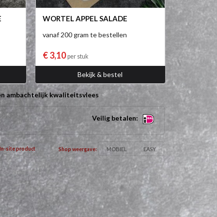
E
WORTEL APPEL SALADE
vanaf 200 gram te bestellen
€ 3,10
per stuk
Bekijk & bestel
n ambachtelijk kwaliteitsvlees
Veilig betalen:
MOBIEL
EASY
In-site product
Shop weergave: