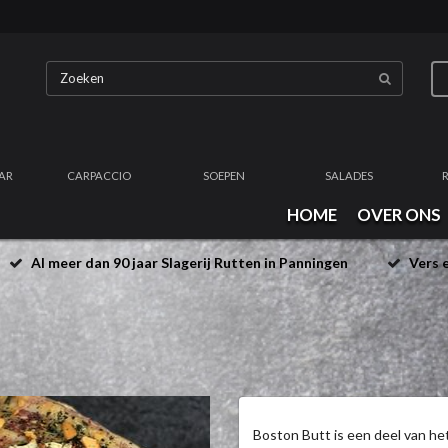
AR
CARPACCIO
SOEPEN
SALADES
HOME
OVER ONS
Al meer dan 90 jaar Slagerij Rutten in Panningen
Vers e
Boston Butt is een deel van het