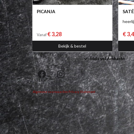
PICANJA
SATÉ
heerli
€ 3,28
€ 3,
Vanaf
Bekijk & bestel
Huis vol Ambacht
Algemene voorwaarden
Privacy Statement