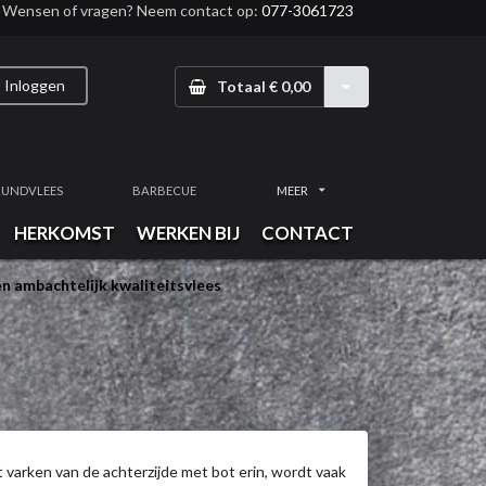
Wensen of vragen? Neem contact op:
077-3061723
Inloggen
Totaal € 0,00
RUNDVLEES
BARBECUE
MEER
HERKOMST
WERKEN BIJ
CONTACT
n ambachtelijk kwaliteitsvlees
 varken van de achterzijde met bot erin, wordt vaak 