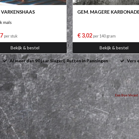
 VARKENSHAAS
GEM. MAGERE KARBONAD
jk mals
47
€ 3,02
per stuk
per 140 gram
Bekijk & bestel
Bekijk & bestel
Al meer dan 90 jaar Slagerij Rutten in Panningen
Vers e
Een Bon Vivant 