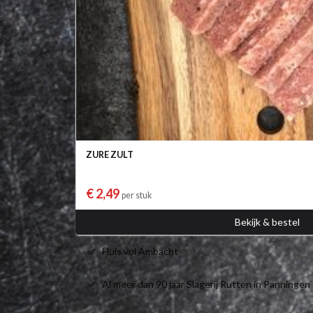
ZURE ZULT
€ 2,49
per stuk
Bekijk & bestel
Huis vol Ambacht
Al meer dan 90 jaar Slagerij Rutten in Panningen