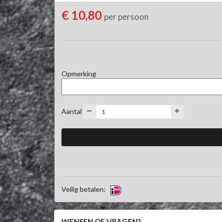
kipfilet blokjes
€ 10,80
per persoon
Opmerking
Aantal
Veilig betalen:
WENSEN OF VRAGEN?