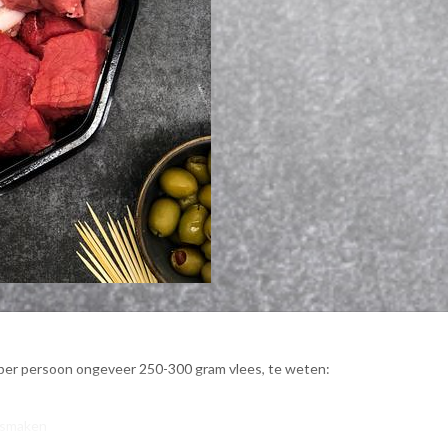
 per persoon ongeveer 250-300 gram vlees, te weten:

 smaken
