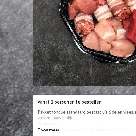
vanaf 2 personen te bestellen
Pakket fondue standaard bestaat uit 6 delen vlees,
varkenshaas blokjes

slavinkjes

2 x gekruide & gepaneerde gehaktballetjes, diverse
Toon meer
biefstuk blokjes
