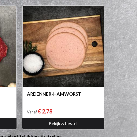
ARDENNER-HAMWORST
€ 2,78
Vanaf
Bekijk & bestel
n ambachtelijk kwaliteitsvlees