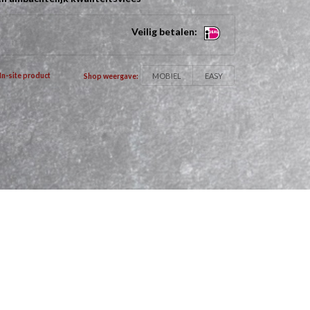
Veilig betalen:
MOBIEL
EASY
In-site product
Shop weergave: