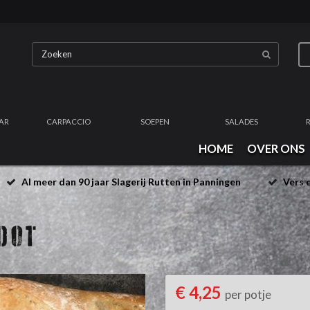
AR
CARPACCIO
SOEPEN
SALADES
HOME
OVER ONS
Al meer dan 90 jaar Slagerij Rutten in Panningen
Vers e
OOT
€ 4,25
per potje