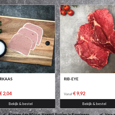
RKAAS
RIB-EYE
€ 2,04
€ 9,92
Vanaf
Bekijk & bestel
Bekijk & bestel
Al meer dan 90 jaar Slagerij Rutten in Panningen
Vers e