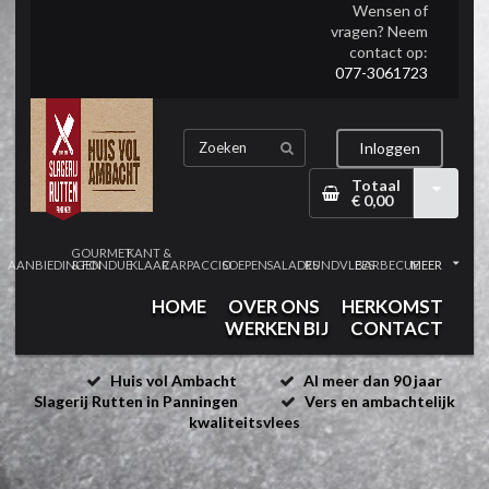
Wensen of
vragen? Neem
contact op:
077-3061723
Inloggen
Totaal
€ 0,00
GOURMET
KANT &
AANBIEDINGEN
& FONDUE
KLAAR
CARPACCIO
SOEPEN
SALADES
RUNDVLEES
BARBECUE
MEER
HOME
OVER ONS
HERKOMST
WERKEN BIJ
CONTACT
Huis vol Ambacht
Al meer dan 90 jaar
Slagerij Rutten in Panningen
Vers en ambachtelijk
kwaliteitsvlees