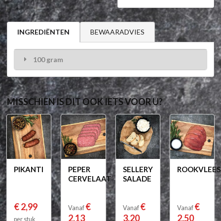
BEWAARADVIES
INGREDIËNTEN
100 gram
MISSCHIEN IS DIT OOK IETS VOOR U?
PIKANTI
PEPER
SELLERY
ROOKVLEES
CERVELAAT
SALADE
€ 2,99
€
€
€
Vanaf
Vanaf
Vanaf
2,13
3,20
2,50
per stuk