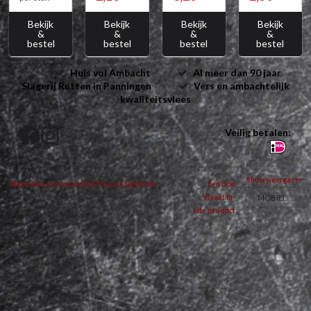
Bekijk
Bekijk
Bekijk
Bekijk
&
&
&
&
bestel
bestel
bestel
bestel
Huis vol Ambacht
Al meer dan 90 jaar
Slagerij Rutten in Panningen
Vers en ambachtelijk
kwaliteitsvlees
Veilig betalen:
Shop weergave:
Algemene voorwaarden
Privacy Statement
Een Bon
MOBIEL
Vivant In-
site product