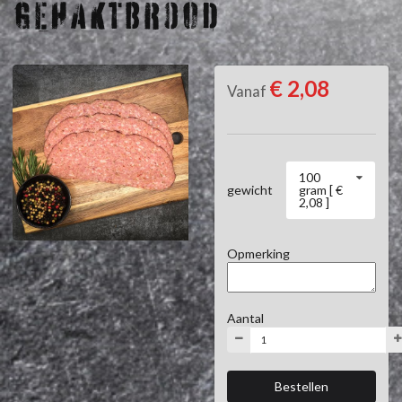
GEHAKTBROOD
€ 2,08
Vanaf
100
gram [ €
gewicht
2,08 ]
Opmerking
Aantal