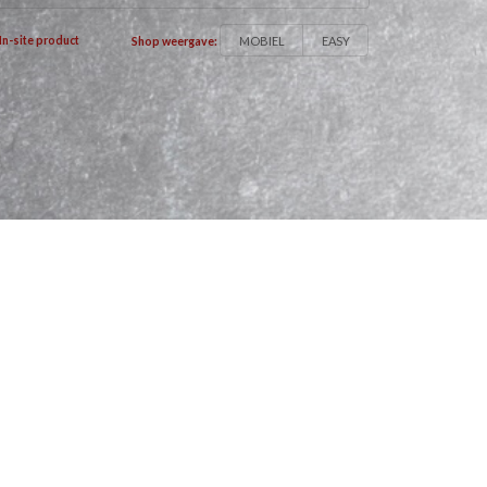
MOBIEL
EASY
In-site product
Shop weergave: