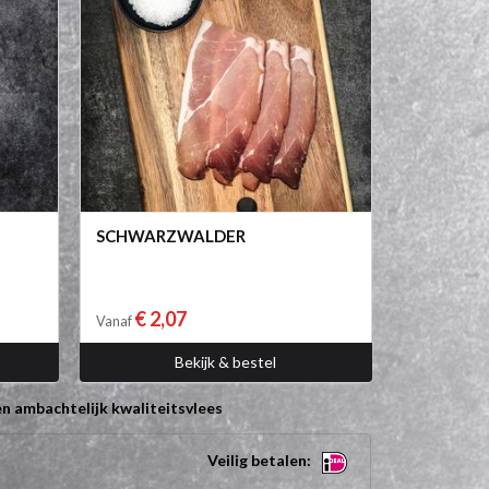
SCHWARZWALDER
€ 2,07
Vanaf
Bekijk & bestel
n ambachtelijk kwaliteitsvlees
Veilig betalen: