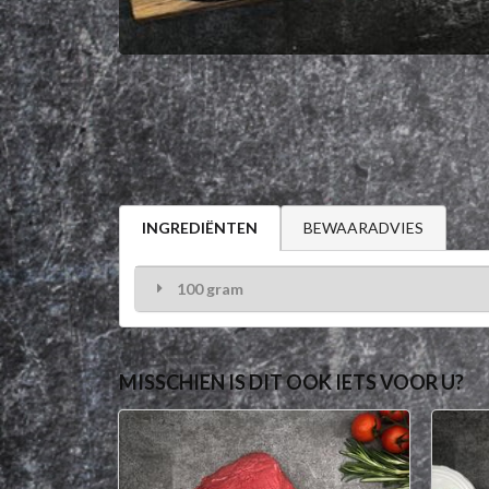
BEWAARADVIES
INGREDIËNTEN
100 gram
MISSCHIEN IS DIT OOK IETS VOOR U?