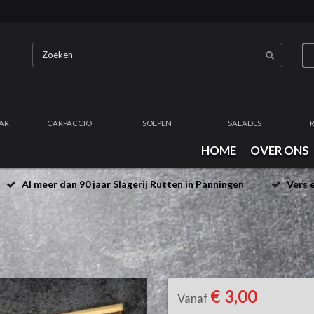
AR
CARPACCIO
SOEPEN
SALADES
HOME
OVER ONS
Al meer dan 90 jaar Slagerij Rutten in Panningen
Vers e
€ 3,00
Vanaf