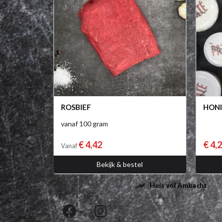
ROSBIEF
HON
vanaf 100 gram
€ 4,42
€ 4,
Vanaf
Bekijk & bestel
Huis vol Ambacht