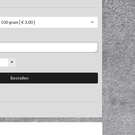
100 gram [ € 3,00 ]