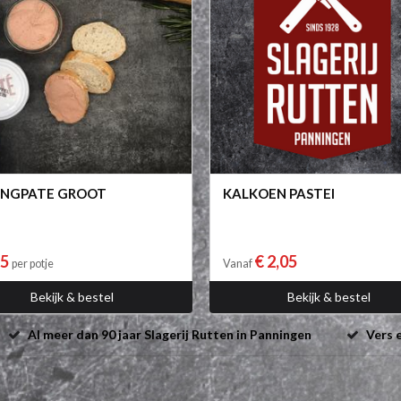
INGPATE GROOT
KALKOEN PASTEI
25
€ 2,05
per potje
Vanaf
Bekijk & bestel
Bekijk & bestel
Al meer dan 90 jaar Slagerij Rutten in Panningen
Vers e