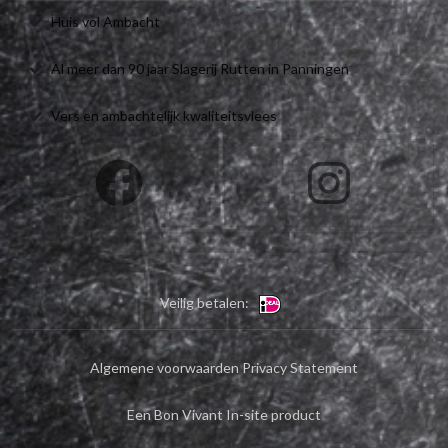
Huis vol Ambacht
Al meer dan 90 jaar Slagerij Rutten in Panningen
Vers en ambachtelijk kwaliteitsvlees
Veilig betalen:
Algemene voorwaarden
Privacy Statement
Een Bon Vivant In-site product