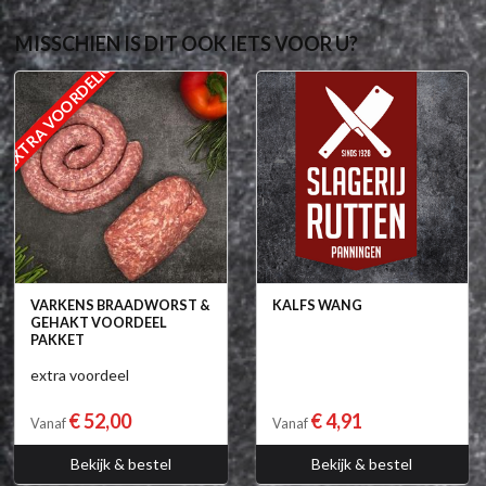
MISSCHIEN IS DIT OOK IETS VOOR U?
EXTRA VOORDELIG
VARKENS BRAADWORST &
KALFS WANG
GEHAKT VOORDEEL
PAKKET
extra voordeel
€ 52,00
€ 4,91
Vanaf
Vanaf
Bekijk & bestel
Bekijk & bestel