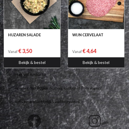
HUZAREN SALADE
WIJN CERVELAAT
€ 3,50
€ 4,64
Vanaf
Vanaf
Bekijk & bestel
Bekijk & bestel
Huis vol Ambacht
Al meer dan 90 jaar Slagerij Rutten in Panningen
Vers en ambachtelijk kwaliteitsvlees