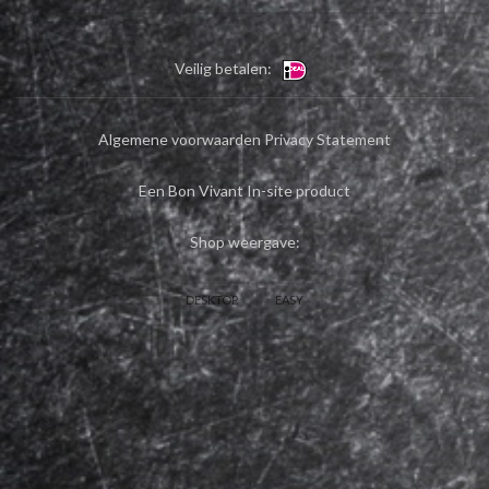
Veilig betalen:
Algemene voorwaarden
Privacy Statement
Een Bon Vivant In-site product
Shop weergave:
DESKTOP
EASY