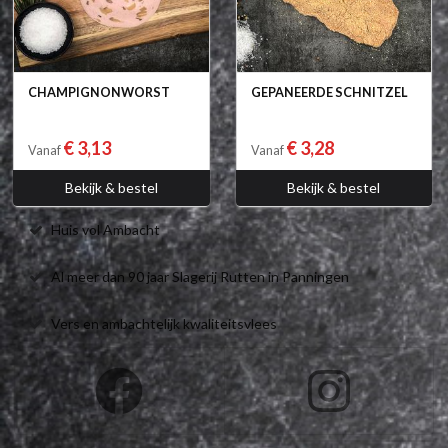
CHAMPIGNONWORST
GEPANEERDE SCHNITZEL
€ 3,13
€ 3,28
Vanaf
Vanaf
Bekijk & bestel
Bekijk & bestel
Huis vol Ambacht
Al meer dan 90 jaar Slagerij Rutten in Panningen
Vers en ambachtelijk kwaliteitsvlees