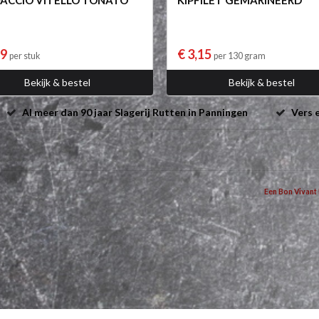
ACCIO VITELLO TONATO
KIPFILET GEMARINEERD
69
€ 3,15
per stuk
per 130 gram
Bekijk & bestel
Bekijk & bestel
Al meer dan 90 jaar Slagerij Rutten in Panningen
Vers e
Een Bon Vivant 