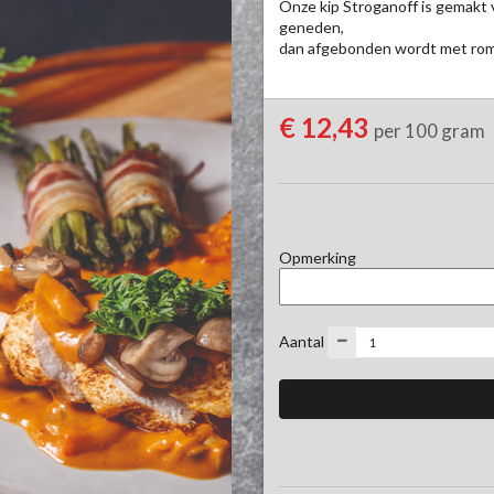
Onze kip Stroganoff is gemakt v
geneden,

dan afgebonden wordt met rom
€ 12,43
per 100 gram
Opmerking
Aantal