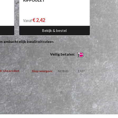
KIPPOULET
€ 2,42
Vanaf
Bekijk & bestel
n ambachtelijk kwaliteitsvlees
Veilig betalen:
MOBIEL
EASY
In-site product
Shop weergave: