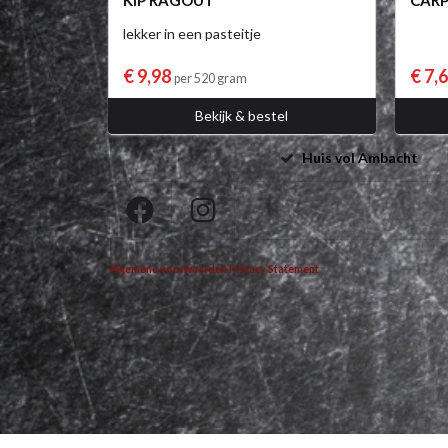
KIP RAGOUT
CARP
lekker in een pasteitje
€ 9,98
€ 7,
per 520 gram
Bekijk & bestel
Huis vol Ambacht
Algemene voorwaarden
Privacy Statement