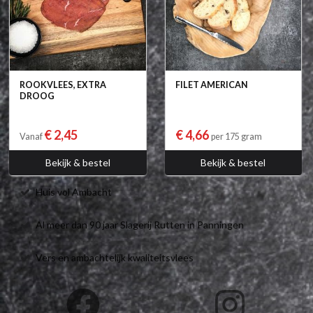
ROOKVLEES, EXTRA
FILET AMERICAN
DROOG
€ 2,45
€ 4,66
Vanaf
per 175 gram
Bekijk & bestel
Bekijk & bestel
Huis vol Ambacht
Al meer dan 90 jaar Slagerij Rutten in Panningen
Vers en ambachtelijk kwaliteitsvlees