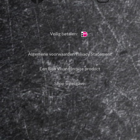
Veilig betalen:
Algemene voorwaarden
Privacy Statement
Een Bon Vivant In-site product
Shop weergave:
DESKTOP
EASY