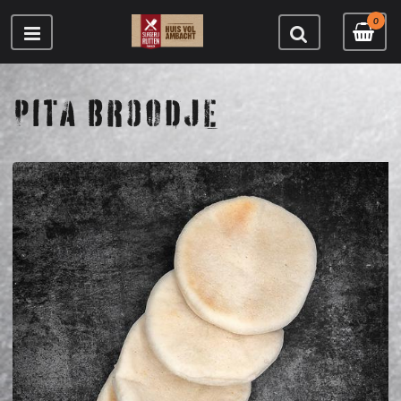
0
PITA BROODJE