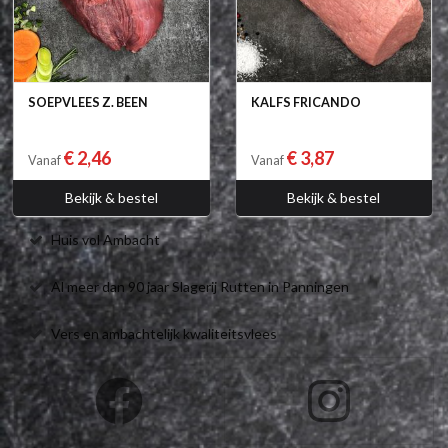
SOEPVLEES Z. BEEN
KALFS FRICANDO
€ 2,46
€ 3,87
Vanaf
Vanaf
Bekijk & bestel
Bekijk & bestel
Huis vol Ambacht
Al meer dan 90 jaar Slagerij Rutten in Panningen
Vers en ambachtelijk kwaliteitsvlees