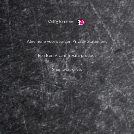
Veilig betalen:
Algemene voorwaarden
Privacy Statement
Een Bon Vivant In-site product
Shop weergave:
DESKTOP
EASY