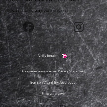
Vers en ambachtelijk kwaliteitsvlees
Veilig betalen:
Algemene voorwaarden
Privacy Statement
Een Bon Vivant In-site product
Shop weergave:
DESKTOP
EASY