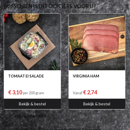
MISSCHIEN IS DIT OOK IETS VOOR U?
TOMAAT EI SALADE
VIRGINIA HAM
€ 3,10
€ 2,74
per 200 gram
Vanaf
Bekijk & bestel
Bekijk & bestel
Huis vol Ambacht
Al meer dan 90 jaar Slagerij Rutten in Panningen