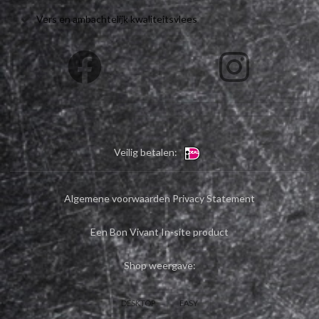
Vers en ambachtelijk kwaliteitsvlees
Veilig betalen:
Algemene voorwaarden
Privacy Statement
Een Bon Vivant In-site product
Shop weergave:
DESKTOP
EASY