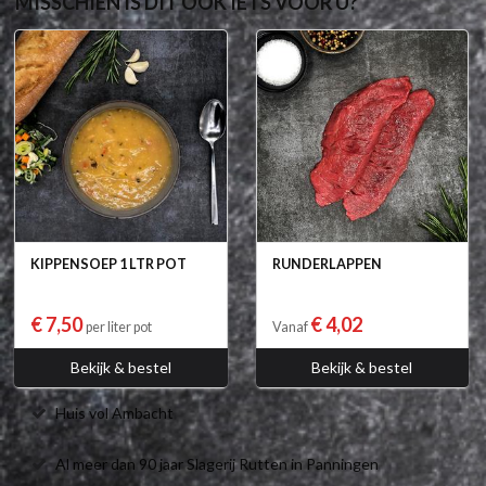
MISSCHIEN IS DIT OOK IETS VOOR U?
KIPPENSOEP 1 LTR POT
RUNDERLAPPEN
€ 7,50
€ 4,02
per liter pot
Vanaf
Bekijk & bestel
Bekijk & bestel
Huis vol Ambacht
Al meer dan 90 jaar Slagerij Rutten in Panningen