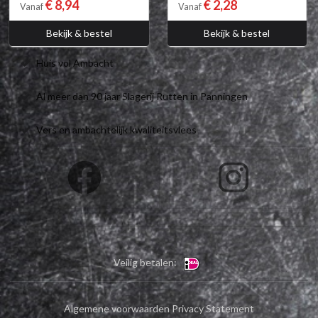
€ 8,94
€ 2,28
Vanaf
Vanaf
Bekijk & bestel
Bekijk & bestel
Huis vol Ambacht
Al meer dan 90 jaar Slagerij Rutten in Panningen
Vers en ambachtelijk kwaliteitsvlees
Veilig betalen:
Algemene voorwaarden
Privacy Statement