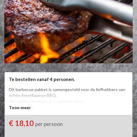
Te bestellen vanaf 4 personen.
Dit barbecue pakket is samengesteld voor de liefhebbers van 
echte Amerikaanse BBQ.

Het pakket bestaat uit 5 soorten vlees:

Chicken stick

Toon meer
Steakburger

Beef steak

€ 18,10
per persoon
Pork shank

Per persoon ongeveer 550-650 gram.