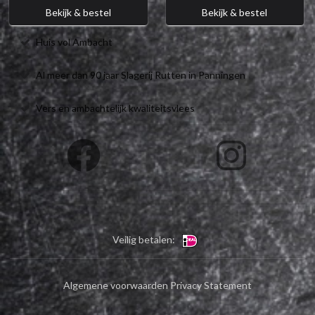
Bekijk & bestel
Bekijk & bestel
Huis vol Ambacht
Al meer dan 90 jaar Slagerij Rutten in Panningen
Vers en ambachtelijk kwaliteitsvlees
Veilig betalen:
Algemene voorwaarden
Privacy Statement