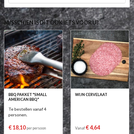
MISSCHIEN IS DIT OOK IETS VOOR U?
BBQ PAKKET "SMALL
WIJN CERVELAAT
AMERICAN BBQ"
Te bestellen vanaf 4
personen.
€ 18,10
€ 4,64
per persoon
Vanaf