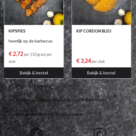
KIPSPIES
KIP CORDON BLEU
heerlijk op de barbecue
€ 2,72
per 110 gram per
€ 3,24
stuk
per stuk
Bekijk & bestel
Bekijk & bestel
Huis vol Ambacht
Al meer dan 90 jaar Slagerij Rutten in Panningen
Vers en ambachtelijk kwaliteitsvlees