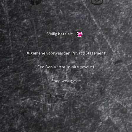
Veilig betalen:
Algemene voorwaarden
Privacy Statement
Een Bon Vivant In-site product
Shop weergave:
DESKTOP
EASY