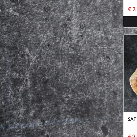
€ 2
SAT
€ 2