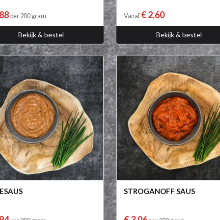
,88
€ 2,60
per 200 gram
Vanaf
Bekijk & bestel
Bekijk & bestel
ESAUS
STROGANOFF SAUS
,94
€ 3,06