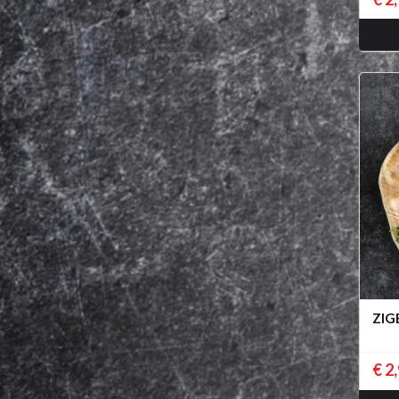
ZIG
€ 2