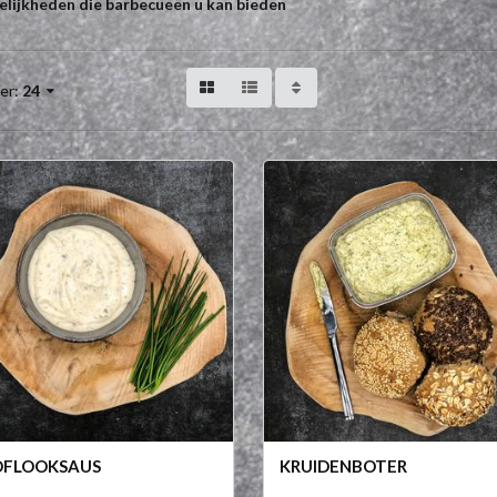
lijkheden die barbecueën u kan bieden
er:
24
OFLOOKSAUS
KRUIDENBOTER