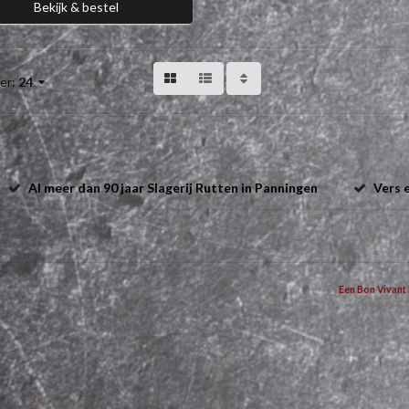
Bekijk & bestel
er:
24
Al meer dan 90 jaar Slagerij Rutten in Panningen
Vers e
Een Bon Vivant 