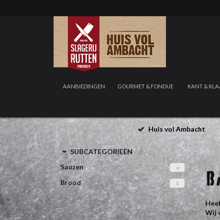
AANBIEDINGEN
GOURMET & FONDUE
KANT & KLA
Huis vol Ambacht
SUBCATEGORIEËN
Sauzen
x
B
Brood
1
Heef
Wij 