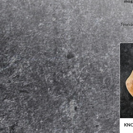
moge
Toon p
KN