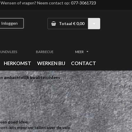
Wensen of vragen? Neem contact op:
077-3061723
Inloggen
Totaal € 0,00
RUNDVLEES
BARBECUE
MEER
HERKOMST
WERKEN BIJ
CONTACT
n ambachtelijk kwaliteitsvlees
 een goed idee.
eens iets meer vertellen over de vele