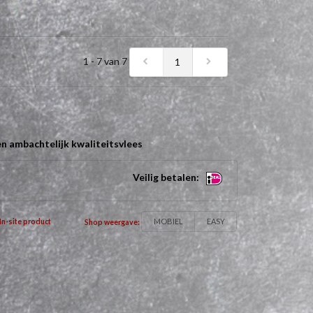
1 - 7 van 7
1
n ambachtelijk kwaliteitsvlees
Veilig betalen:
MOBIEL
EASY
In-site product
Shop weergave: