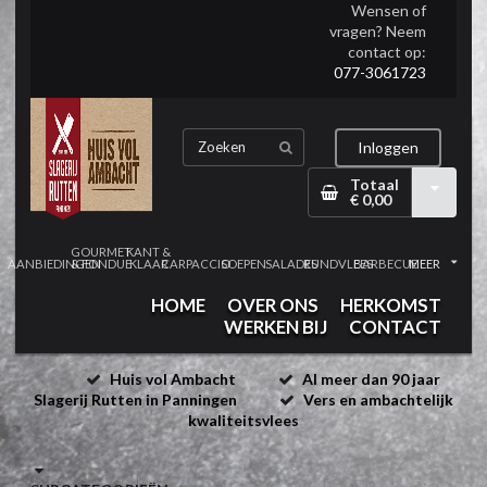
Wensen of
vragen? Neem
contact op:
077-3061723
Inloggen
Totaal
€ 0,00
GOURMET
KANT &
AANBIEDINGEN
& FONDUE
KLAAR
CARPACCIO
SOEPEN
SALADES
RUNDVLEES
BARBECUE
MEER
HOME
OVER ONS
HERKOMST
WERKEN BIJ
CONTACT
Huis vol Ambacht
Al meer dan 90 jaar
Slagerij Rutten in Panningen
Vers en ambachtelijk
kwaliteitsvlees