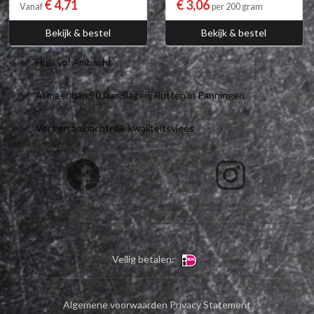
€ 4,71
€ 3,06
Vanaf
per 200 gram
Bekijk & bestel
Bekijk & bestel
Huis vol Ambacht
Al meer dan 90 jaar Slagerij Rutten in Panningen
Vers en ambachtelijk kwaliteitsvlees
Veilig betalen:
Algemene voorwaarden
Privacy Statement