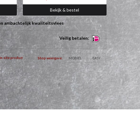
Bekijk & bestel
n ambachtelijk kwaliteitsvlees
Veilig betalen:
MOBIEL
EASY
In-site product
Shop weergave: