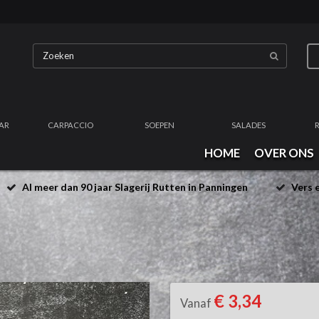
AR
CARPACCIO
SOEPEN
SALADES
HOME
OVER ONS
Al meer dan 90 jaar Slagerij Rutten in Panningen
Vers e
€ 3,34
Vanaf