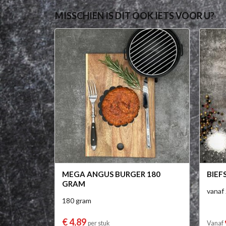
MISSCHIEN IS DIT OOK IETS VOOR U?
MEGA ANGUS BURGER 180
BIEF
GRAM
vanaf
180 gram
€ 4,89
per stuk
Vanaf