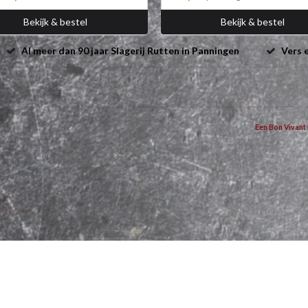
Bekijk & bestel
Bekijk & bestel
Al meer dan 90 jaar Slagerij Rutten in Panningen
Vers e
Een Bon Vivant 