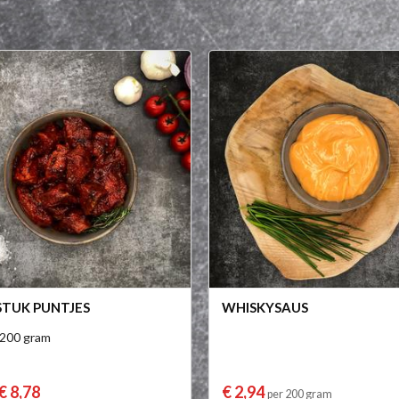
STUK PUNTJES
WHISKYSAUS
 200 gram
€ 8,78
€ 2,94
per 200 gram