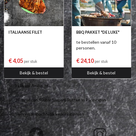
ITALIAANSE FILET
BBQ PAKKET "DE LUXE"
te bestellen vanaf 10
personen.
€ 4,05
€ 24,10
per stuk
per stuk
Bekijk & bestel
Bekijk & bestel
Huis vol Ambacht
Al meer dan 90 jaar Slagerij Rutten in Panningen
Vers en ambachtelijk kwaliteitsvlees