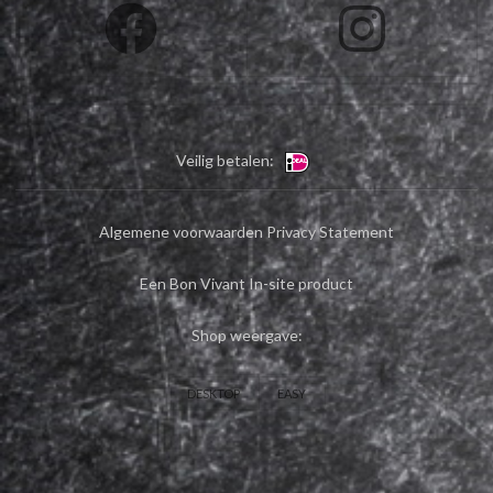
Veilig betalen:
Algemene voorwaarden
Privacy Statement
Een Bon Vivant In-site product
Shop weergave:
DESKTOP
EASY