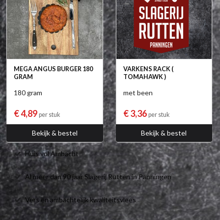
MEGA ANGUS BURGER 180
VARKENS RACK (
GRAM
TOMAHAWK )
180 gram
met been
€ 4,89
€ 3,36
per stuk
per stuk
Bekijk & bestel
Bekijk & bestel
Huis vol Ambacht
Al meer dan 90 jaar Slagerij Rutten in Panningen
Vers en ambachtelijk kwaliteitsvlees