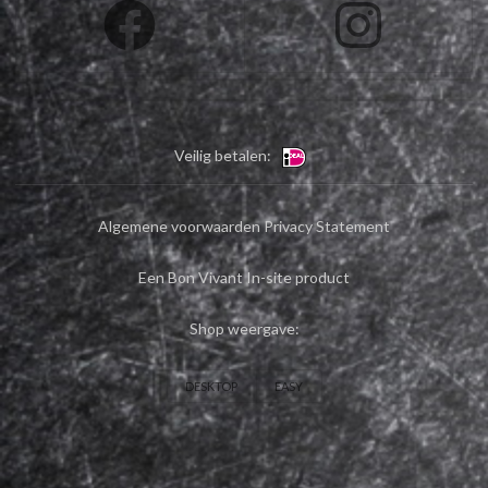
Veilig betalen:
Algemene voorwaarden
Privacy Statement
Een Bon Vivant In-site product
Shop weergave:
DESKTOP
EASY