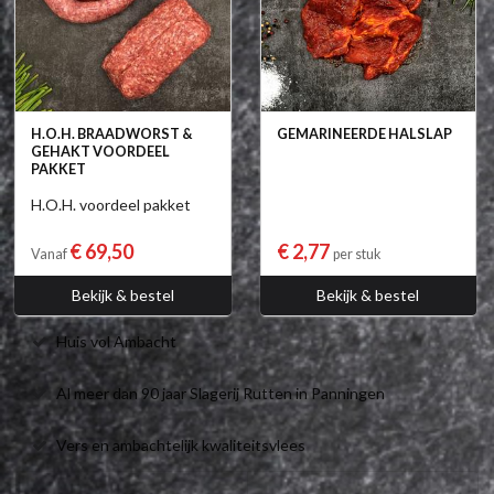
H.O.H. BRAADWORST &
GEMARINEERDE HALSLAP
GEHAKT VOORDEEL
PAKKET
H.O.H. voordeel pakket
€ 69,50
€ 2,77
Vanaf
per stuk
Bekijk & bestel
Bekijk & bestel
Huis vol Ambacht
Al meer dan 90 jaar Slagerij Rutten in Panningen
Vers en ambachtelijk kwaliteitsvlees