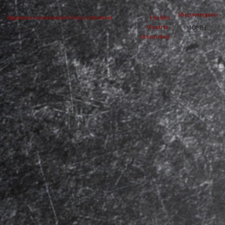
Shop weergave:
Algemene voorwaarden
Privacy Statement
Een Bon
MOBIEL
Vivant In-
site product