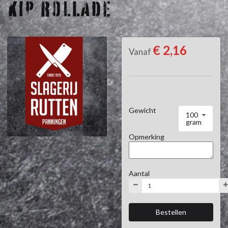
KIP ROLLADE
€ 2,16
Vanaf
Gewicht
100
gram
Opmerking
Aantal