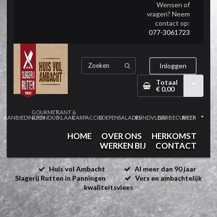
Wensen of
vragen? Neem
contact op:
077-3061723
Inloggen
Totaal
€ 0,00
GOURMET
KANT &
AANBIEDINGEN
& FONDUE
KLAAR
CARPACCIO
SOEPEN
SALADES
RUNDVLEES
BARBECUE
MEER
HOME
OVER ONS
HERKOMST
WERKEN BIJ
CONTACT
Huis vol Ambacht
Al meer dan 90 jaar
Slagerij Rutten in Panningen
Vers en ambachtelijk
kwaliteitsvlees