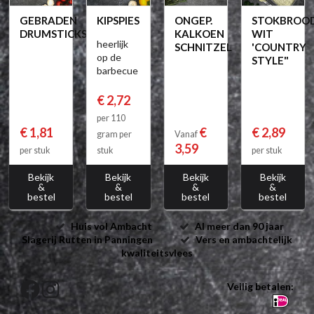
GEBRADEN
KIPSPIES
ONGEP.
STOKBROOD
DRUMSTICKS
KALKOEN
WIT
heerlijk
SCHNITZEL
'COUNTRY
op de
STYLE"
barbecue
€ 2,72
per 110
€ 1,81
€
€ 2,89
gram per
Vanaf
3,59
per stuk
stuk
per stuk
Bekijk
Bekijk
Bekijk
Bekijk
&
&
&
&
bestel
bestel
bestel
bestel
Huis vol Ambacht
Al meer dan 90 jaar
Slagerij Rutten in Panningen
Vers en ambachtelijk
kwaliteitsvlees
Veilig betalen: