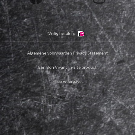
Veilig betalen:
Algemene voorwaarden
Privacy Statement
Een Bon Vivant In-site product
Shop weergave:
DESKTOP
EASY