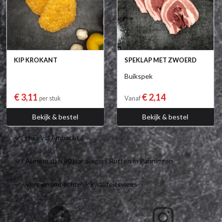
KIP KROKANT
SPEKLAP MET ZWOERD
Buikspek
€ 3,11
€ 2,14
per stuk
Vanaf
Bekijk & bestel
Bekijk & bestel
Huis vol Ambacht
Al meer dan 90 jaar Slagerij Rutten in Panningen
Vers en ambachtelijk kwaliteitsvlees